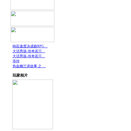
[26]
响应速度决成败RPG…
[08]
大话男孩-传奇若只…
[08]
大话男孩-传奇若只…
[30]
等待
[30]
热血幽兰讲故事 之 …
玩家相片