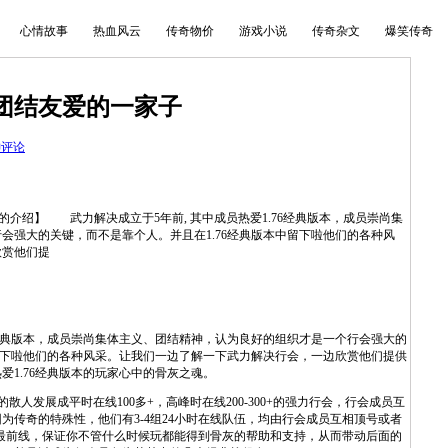
心情故事
热血风云
传奇物价
游戏小说
传奇杂文
爆笑传奇
团结友爱的一家子
神评论
】 武力解决成立于5年前, 其中成员热爱1.76经典版本，成员崇尚集
会强大的关键，而不是靠个人。并且在1.76经典版本中留下啦他们的各种风
欣赏他们提
6经典版本，成员崇尚集体主义、团结精神，认为良好的组织才是一个行会强大的
中留下啦他们的各种风采。让我们一边了解一下武力解决行会，一边欣赏他们提供
1.76经典版本的玩家心中的骨灰之魂。
人发展成平时在线100多+，高峰时在线200-300+的强力行会，行会成员互
为传奇的特殊性，他们有3-4组24小时在线队伍，均由行会成员互相顶号或者
在最前线，保证你不管什么时候玩都能得到骨灰的帮助和支持，从而带动后面的