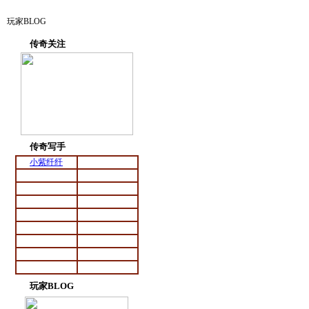
玩家BLOG
传奇关注
传奇写手
小紫纤纤
猫·蝶
月缇
红花
大话男孩
捕鼠机
小子
泪★痕
神乐千鹤
白色袜子
一辈子的爱
小猪殿下
笔舞倾城
小绵子
布川内酷
苦命的人
冥狼云裳
Angel黑
玩家BLOG