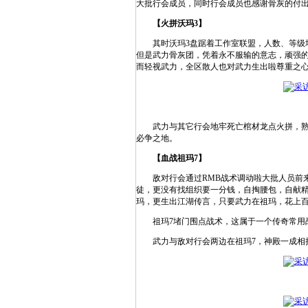
大批行会成员，同时行会成员也感谢骨灰的付
【火拼沃玛3】
其时沃玛3盘踞着工作室联盟，人数、等级均高于
但是武力骨灰团，凭着永不服输的意志，顽强的
而轻视武力，全区散人也对武力生出啦尊重之
武力与其它行会地牢死亡棺材龙点火拼，熟悉
必争之地。
【血战祖玛7】
敌对行会通过RMB战术调动啦大批人员前来
徒，更没有找组织要一分钱，自掏腰包，自献精
玛，更生出江湖传言，只要武力在祖玛，花上
祖玛7堵门围点战术，这属于一个传奇常用战
武力与敌对行会两边在祖玛7，神殿一成相持