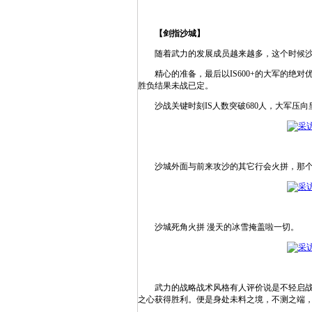
【剑指沙城】
随着武力的发展成员越来越多，这个时候沙
精心的准备，最后以IS600+的大军的绝对
胜负结果未战已定。
沙战关键时刻IS人数突破680人，大军压向
沙城外面与前来攻沙的其它行会火拼，那个地
沙城死角火拼 漫天的冰雪掩盖啦一切。
武力的战略战术风格有人评价说是不轻启战端
之心获得胜利。便是身处未料之境，不测之端