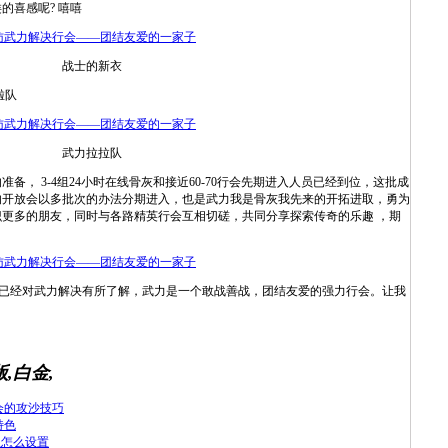
喜感呢? 嘻嘻
战士的新衣
啦队
武力拉拉队
 3-4组24小时在线骨灰和接近60-70行会先期进入人员已经到位，这批成
的开放会以多批次的办法分期进入，也是武力我是骨灰我先来的开拓进取，勇为
更多的朋友，同时与各路精英行会互相切磋，共同分享探索传奇的乐趣 ，期
经对武力解决有所了解，武力是一个敢战善战，团结友爱的强力行会。让我
版,白金,
会的攻沙技巧
特色
理怎么设置