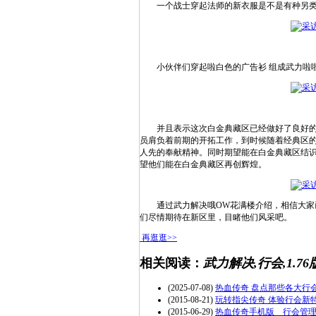
一个战士穿起法师的新衣服是不是有种另类的
小伙伴们穿起啦白色的广告衫 组成武力啦
并且表示这次白金典藏区已经做好了良好的准备，
员肩负着前期的开拓工作，到时候随着经典区
人先的奉献精神。同时期望能在白金典藏区结识
望他们能在白金典藏区再创辉煌。
通过武力解决哦OW花满楼介绍，相信大家已
们尽情期待在新区里，目睹他们风采吧。
再逛逛>>
相关阅读：
武力解决,行会,1.76
(2025-07-08)
热血传奇 盘点那些各大行
(2015-08-21)
玩转指尖传奇 体验行会新
(2015-06-29)
热血传奇手机版 行会管