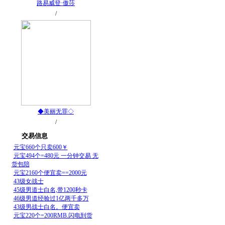
路易威登·傲莎
传奇玩家照片
/
上传您的相片
◆美丽无罪◇
传奇玩家照片
/
上传您的相片
交易信息
·
元宝660个只卖600￥
·
元宝494个=480元 一分钟交易 无
货包陪
·
元宝2160个便宜卖==2000元
·
43级女战士
·
45级男道士白名,带1200秒卡
·
46级男道经验过1亿两千多万
·
43级男战士白名。便宜卖
·
元宝220个=200RMB.闪电到货