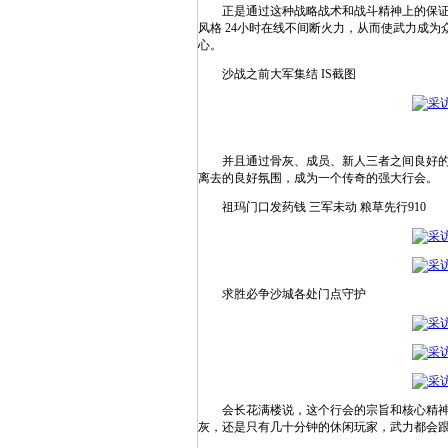
正是通过这种战略战术和战斗精神上的保证2
风格 24小时在线不间断火力，从而使武力成
心。
沙战之前大军集结 IS截图
并且通过骨灰、成员、新人三者之间良好的分
离去的良好氛围，成为一个传奇的强大行会。
祖玛门口发药钱 三军未动 粮草先行910
求胜必争沙城各处门点守护
会长花满楼说，这个行会的宗旨和核心精神是
灰，还是只有几十分钟的休闲玩家，武力都会