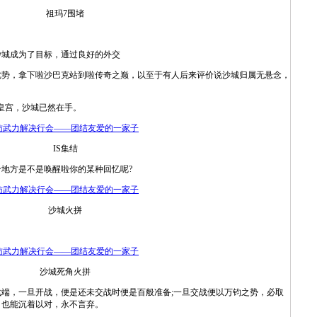
祖玛7围堵
城成为了目标，通过良好的外交
优势，拿下啦沙巴克站到啦传奇之巅，以至于有人后来评价说沙城归属无悬念，
皇宫，沙城已然在手。
IS集结
方是不是唤醒啦你的某种回忆呢?
沙城火拼
沙城死角火拼
，一旦开战，便是还未交战时便是百般准备;一旦交战便以万钧之势，必取
，也能沉着以对，永不言弃。