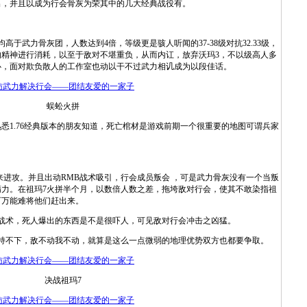
出，并且以成为行会骨灰为荣其中的几大经典战役有。
武力骨灰团，人数达到4倍，等级更是骇人听闻的37-38级对抗32.33级，
精神进行消耗，以至于敌对不堪重负，从而内讧，放弃沃玛3，不以级高人多
心，面对欺负散人的工作室也动以干不过武力相讥成为以段佳话。
蜈蚣火拼
1.76经典版本的朋友知道，死亡棺材是游戏前期一个很重要的地图可谓兵家
进攻。并且出动RMB战术吸引，行会成员叛会 ，可是武力骨灰没有一个当叛
力。在祖玛7火拼半个月，以数倍人数之差，拖垮敌对行会，使其不敢染指祖
百万能难将他们赶出来。
术，死人爆出的东西是不是很吓人，可见敌对行会冲击之凶猛。
不下，敌不动我不动，就算是这么一点微弱的地理优势双方也都要争取。
决战祖玛7