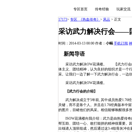
专区首页
传奇经验
玩家交流
17173
>
专区_《热血传奇》
>
风云
>
正文
采访武力解决行会——
时间：2014-03-13 00:00
作者：
小蜗
手机订阅
新闻导语
采访武力解决OW花满楼。 【武力行会的介绍
体主义、团结精神，认为良好的组织才是一个行
采。让我们一边了解一下武力解决行会，一边
采访武力解决OW花满楼。
【武力行会的介绍】
武力解决成立于5年前, 其中成员热爱1.7
关键，而不是靠个人。并且在1.76经典版本
的图片，目睹他们的风采。相信能够唤醒很多热爱
ISOW花满楼向我介绍：武力是由热爱传奇的散
帮互助、团结一心、敢打能拼的精神很重要。因
出钱请人顶班组成，然后通过这3-4组骨灰冲