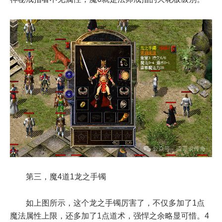
第三，魔4道1龙之手镯
如上图所示，这个龙之手镯厉害了，不仅多加了1点
魔法属性上限，还多加了1点道术，强悍之余略显可惜。4