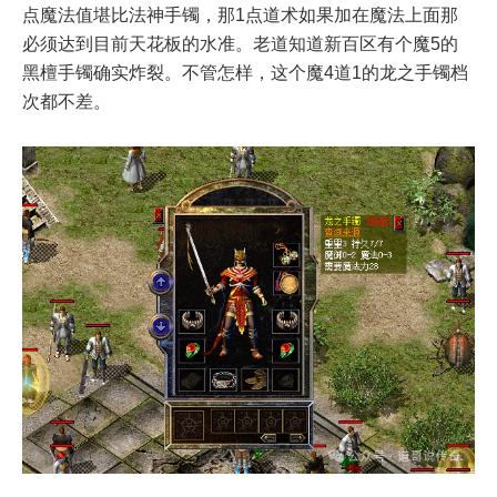
点魔法值堪比法神手镯，那1点道术如果加在魔法上面那
必须达到目前天花板的水准。老道知道新百区有个魔5的
黑檀手镯确实炸裂。不管怎样，这个魔4道1的龙之手镯档
次都不差。