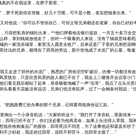
真的不在我这里，在胖子那里。”
了，胖子死前你在管账，好几十万呢，可不是小数，老实把钱拿出来。”
又对他说：“你可以不管你自己，可你父母兄弟都还在老家，你自己好好考
只得把私吞的钱吐出来，**他们押着他去银行提款，一共五十多万全交
怎么样，拿到钱就放他走了，但对一个吸毒的人来说，没有了钱就意味着
城的一家洗浴城里，家里没人愿意去收尸，后来还是厂子里的兄弟把花蝴
罪伏法的兄弟，都埋在了四哥的旁边，那片坟地成了水泥厂的公墓，每逢
我又走进了郊外的水泥厂，熟悉的厂房依旧空旷破旧，仿佛一切都没有改
风景犹在，只是欣赏风景的故人都已不在了，我走上二楼推开会议室小门
，他们看见我后都站了起来，恭恭敬敬地喊了一声“伍哥”，我点了点头示
仰头看着天花板没有说话，兄弟们也没有吭声，过了一会钢条对我说：“伍
。“把跑路费汇给办事的那个兄弟，记得要用假身份证汇款。”
掏出一个小录音机说：“大家听听这个。”我打开了录音机，里面传来一
来，四哥已经不在了，你们没必要为他再卖命，如果上头没得人罩我，我
想低价收购食品厂的股份，四哥死活不同意，为了这事他还和梁县长吵了
不少好处，我还劝过四哥，说民不和官斗，但四哥太倔了....”