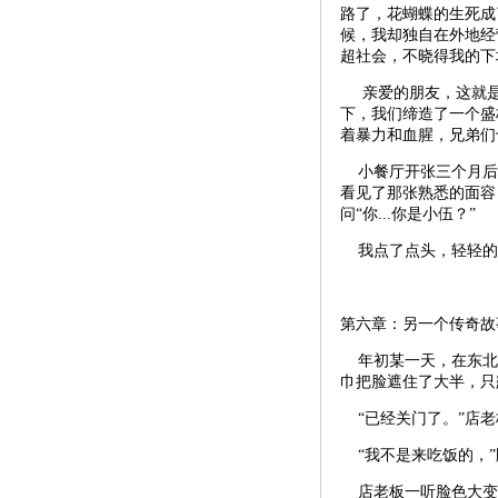
路了，花蝴蝶的生死成
候，我却独自在外地经
超社会，不晓得我的下
亲爱的朋友，这就是在
下，我们缔造了一个盛
着暴力和血腥，兄弟们
小餐厅开张三个月后
看见了那张熟悉的面容
问“你...你是小伍？”
我点了点头，轻轻的说
第六章：另一个传奇故
年初某一天，在东北
巾把脸遮住了大半，只
“已经关门了。”店老
“我不是来吃饭的，”
店老板一听脸色大变