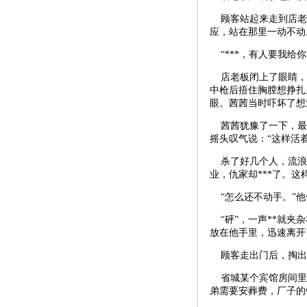
顾客站起来走到店老
应，站在那里一动不动
“***，有人要我给
店老板闭上了眼睛，
中枪后捂住胸膛想挣扎
眼。茜茜当时吓坏了想
茜茜犹豫了一下，最后
摇头叹气说：“这样活
杀了好几个人，流浪
业，仇家却***了。
“怎么还不动手。”他
“砰”，一声**就夹
放在他手里，迅速离开
顾客走出门后，掏出
省城某个宾馆房间里，
弟需要安葬费，厂子的