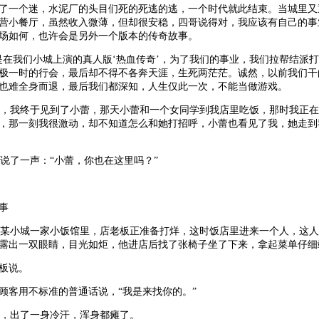
了一个迷，水泥厂的头目们死的死逃的逃，一个时代就此结束。当城里又
营小餐厅，虽然收入微薄，但却很安稳，四哥说得对，我应该有自己的事
场如何，也许会是另外一个版本的传奇故事。
我们小城上演的真人版‘热血传奇’，为了我们的事业，我们拉帮结派打
极一时的行会，最后却不得不各奔天涯，生死两茫茫。诚然，以前我们干
也难全身而退，最后我们都深知，人生仅此一次，不能当做游戏。
，我终于见到了小蕾，那天小蕾和一个女同学到我店里吃饭，那时我正在
，那一刻我很激动，却不知道怎么和她打招呼，小蕾也看见了我，她走到
了一声：“小蕾，你也在这里吗？”
事
某小城一家小饭馆里，店老板正准备打烊，这时饭店里进来一个人，这人
露出一双眼睛，目光如炬，他进店后找了张椅子坐了下来，拿起菜单仔细
板说。
顾客用不标准的普通话说，“我是来找你的。”
，出了一身冷汗，浑身都瘫了。