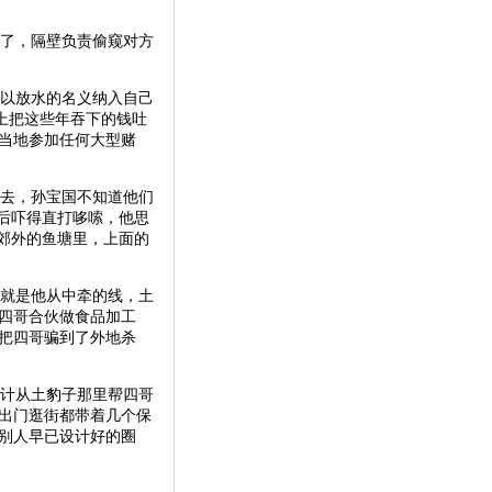
了，隔壁负责偷窥对方
以放水的名义纳入自己
上把这些年吞下的钱吐
当地参加任何大型赌
去，孙宝国不知道他们
后吓得直打哆嗦，他思
郊外的鱼塘里，上面的
就是他从中牵的线，土
和四哥合伙做食品加工
把四哥骗到了外地杀
计从土豹子那里帮四哥
出门逛街都带着几个保
别人早已设计好的圈