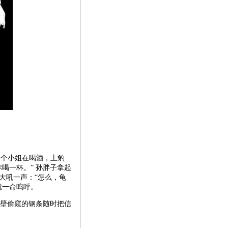
一个小姐在喝酒，土豹
喝一杯。” 孙胖子拿起
大吼一声：“怎么，龟
就一命呜呼。
隔壁偷窥的钢条随时把信