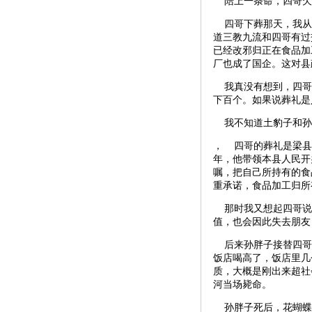
陪上一条命，四哥欠
四哥下葬那天，我从
道三教九流和四哥有过
已经改邪归正在食品加
厂也成了国企。这对县
我真没有想到，四哥
下百个。如果说葬礼是
我不知道土豹子和孙
， 四哥的葬礼是梁县
年，他带领本县人民开
嘱，把自己所持有的食
重承诺，食品加工归所有
那时我又想起四哥说过
值，也会因此失去朋友
后来孙胖子接替四哥当
饭店喝高了，饭店里几
质，大概是刚出来超社
河当场毙命。
孙胖子死后，花蝴蝶