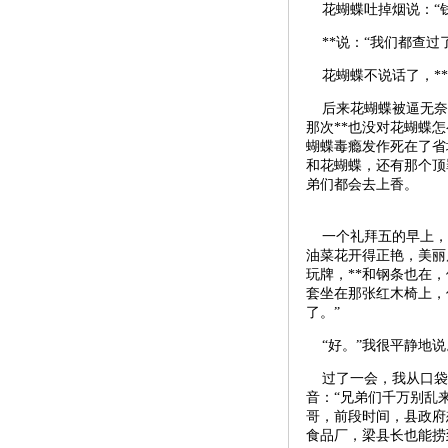
花蝴蝶吐掉烟说：“钱
**说：“我们都查过
花蝴蝶不说话了，**
后来花蝴蝶被逼无奈，
那次**也没对花蝴蝶
蝴蝶毒瘾发作死在了省
和花蝴蝶，还有那个顶
弟们都会去上香。
一个礼拜五的早上，
油菜花开得正艳，美丽
玩牌，**和钢条也在
套坐在那张红木椅上，
了。”
“好。”我很平静地说
过了一会，我从口袋里
音：“兄弟们千万别乱
哥，前段时间，县政府
食品厂，梁县长也能捞到