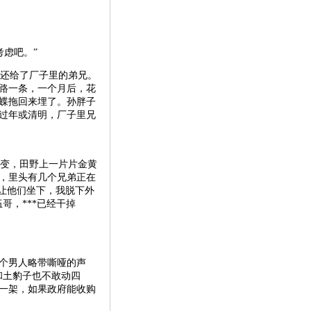
虑吧。”
还给了厂子里的弟兄。
死路一条，一个月后，花
蝶拖回来埋了。孙胖子
过年或清明，厂子里兄
变，田野上一片片金黄
，里头有几个兄弟正在
意让他们坐下，我脱下外
哥，***已经干掉
个男人略带嘶哑的声
和土豹子也不敢动四
一架，如果政府能收购