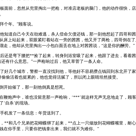
板面前，忽然从兜里掏出一把枪，对准店老板的脑门，他的动作很快，店
。
你拜个年。”顾客说。
他知道自己今天在劫难逃，杀人偿命欠债还钱，那一刻他想起了四哥和茜
从床上站起来，双眼紧盯着站在一旁的茜茜，他又开了两枪，四哥倒在了
溜走，他却从兜里掏出一小包白面丢在地上对茜茜说，“这是你的酬劳。”
还是弯下腰把**捡了起来，转身到浴室吸了起来，他跟了进去，看着茜
着还有什么意思。”一声枪响过后，他又草菅了一条人命。
了好几个城市，警察一直没找到他，等他好不容易攒点钱回到东北开了家
这样偷偷活着也挺累的，他也觉得活腻了，所以闭上眼睛坦然接受。
倒开始催了，那一刻他倒真是想死。
杂在鞭炮声中，谁也没留意那一声枪响，‘***’就这样无声无息地走了，顾
了‘自杀’的现场。
手机发了一条信息：年货送到了。
**和几个兄弟把花蝴蝶绑了起来，**点上一只烟放到花蝴蝶嘴里，耐心
钱在你手里，只要你把钱拿出来，我们就不为难你。”