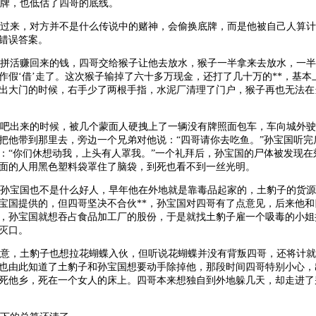
牌，也低估了四哥的底线。
过来，对方并不是什么传说中的赌神，会偷换底牌，而是他被自己人算计
错误答案。
拼活赚回来的钱，四哥交给猴子让他去放水，猴子一半拿来去放水，一半
作假‘借’走了。这次猴子输掉了六十多万现金，还打了几十万的**，基本
出大门的时候，右手少了两根手指，水泥厂清理了门户，猴子再也无法在
吧出来的时候，被几个蒙面人硬拽上了一辆没有牌照面包车，车向城外驶
把他带到那里去，旁边一个兄弟对他说：“四哥请你去吃鱼。”孙宝国听完
：“你们休想动我，上头有人罩我。”一个礼拜后，孙宝国的尸体被发现在
面的人用黑色塑料袋罩住了脑袋，到死也看不到一丝光明。
孙宝国也不是什么好人，早年他在外地就是靠毒品起家的，土豹子的货源
孙宝国提供的，但四哥坚决不合伙**，孙宝国对四哥有了点意见，后来他
，孙宝国就想吞占食品加工厂的股份，于是就找土豹子雇一个吸毒的小姐
灭口。
意，土豹子也想拉花蝴蝶入伙，但听说花蝴蝶并没有背叛四哥，还将计就
也由此知道了土豹子和孙宝国想要动手除掉他，那段时间四哥特别小心，
死他乡，死在一个女人的床上。四哥本来想独自到外地躲几天，却走进了