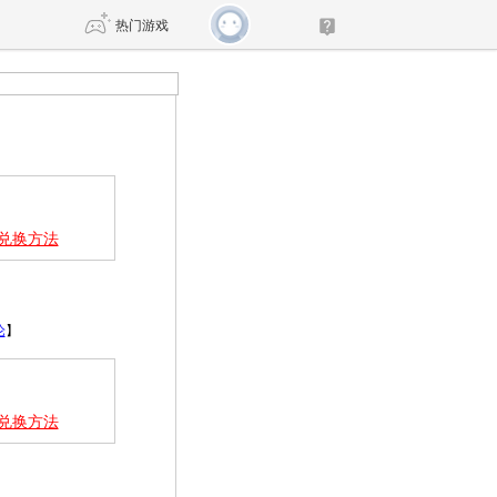
热门游戏
DNF
传奇4
剑网3旗舰版
新天龙八部
积分兑换方法
自由
诛仙世界
仙剑世界
论
】
积分兑换方法