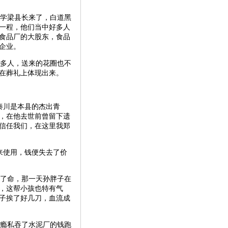
学梁县长来了，白道黑
后一程，他们当中好多人
食品厂的大股东，食品
企业。
多人，送来的花圈也不
在葬礼上体现出来。
秦川是本县的杰出青
，在他去世前曾留下遗
信任我们，在这里我郑
来使用，钱便失去了价
了命，那一天孙胖子在
，这帮小孩也特有气
子挨了好几刀，血流成
瘾私吞了水泥厂的钱跑