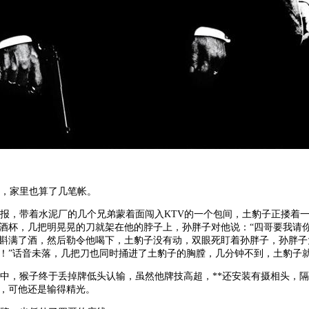
，家里也算了几笔帐。
，带着水泥厂的几个兄弟蒙着面闯入KTV的一个包间，土豹子正搂着
酒杯，几把明晃晃的刀就架在他的脖子上，孙胖子对他说：“四哥要我请你
斟满了酒，然后勒令他喝下，土豹子没有动，双眼死盯着孙胖子，孙胖子
！”话音未落，几把刀也同时捅进了土豹子的胸膛，几分钟不到，土豹子
中，猴子终于丢掉牌低头认输，虽然他牌技高超，**还安装有摄相头，
，可他还是输得精光。