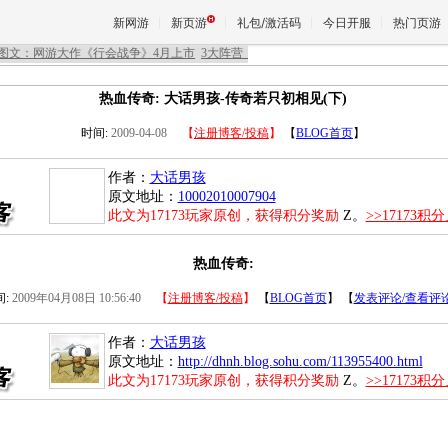
新网游
新页游
礼包/激活码
今日开服
热门页游
热血传奇: 大话男孩-传奇若只初相见(下)
魔兽
时间:
2009-04-08
【
注册博客/投稿
】
【
BLOG首页
】
作者：
大话男孩
天堂
原文地址：
10002010007904
此文为17173玩家原创，获得积分奖励
Z。
>>17173
王权与
热血传奇:
:
2009年04月08日 10:56:40
【
注册博客/投稿
】
【
BLOG首页
】 【
发表评论/查看评
作者：
大话男孩
原文地址：
http://dhnh.blog.sohu.com/113955400.html
此文为17173玩家原创，获得积分奖励
Z。
>>17173