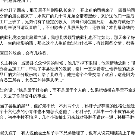
下的总算还清了。
外地赶了回来，那天局子的刑警队长来了，开出租的司机来了，四哥的同
交情的朋友都来了，水泥厂的几十号兄弟全带着黑纱，来护送他们**最
工厂上班了，兄弟们有了稳定的收入，四哥和孙宝国死后，县政府就做了
政府来说可谓双喜临门，不但除去了几股黑势力，还收编了本县最赚钱的
的葬礼竟会如此隆重气派，我想县级领导的葬礼也不过如此，那天来了好
人一生的缩影的话，那么这个人生前做过些什么事，有过那些交情，都将
宝国的坟前，会有几柱香。
长主持的，当梁县长念悼词的时候，他几乎掉下眼泪，他深情地念到：“
办食品加工厂，带动了本县经济的发展，秦川一直深爱着生他养他的故乡
品厂的大部分股份转让给了县政府，他把这个企业交给了政府，这是因为
员工所有，老员工的待遇从优...”
的话，“钱是属于社会的，而不是属于个人的，如果把钱攥在手里不拿
，失去了你所奋斗的事业。”
了县里的黑**，但好景不长，不到两个月，孙胖子那莽撞的性格让他送
个十六七岁的小青年也不知怎么惹他了，孙胖子打了其中一个小孩的耳光
会，初生牛犊不怕虎，几个小孩抽出刀来就对孙胖子猛砍一通，孙胖子脖
就失踪了，有人说他被土豹子手下兄弟活埋了，也有人说花蝴蝶染上了毒