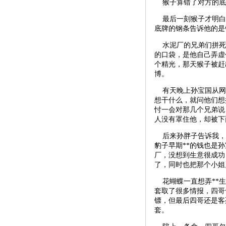
猴子算错了对方的底
最后一刻猴子才明白
底牌的钢条告诉他的是
水泥厂的兄弟们拼死
的口袋，是他自己弄虚
个精光，那天猴子被赶
博。
有天晚上孙宝国从网
想干什么，就问他们想
忖一会对那几个兄弟说
人没有罩住他，却被下
后来孙胖子告诉我，
豹子早期**的钱也是
厂，没想到生意很成功
了，同时也把那个小姐
花蝴蝶一直想弄**生
套取了很多情报，四哥
镖，但最后四哥还是客
套。